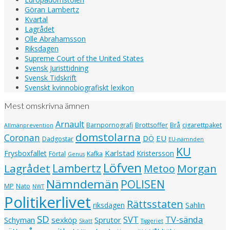
Göran Lambertz
Kvartal
Lagrådet
Olle Abrahamsson
Riksdagen
Supreme Court of the United States
Svensk Juristtidning
Svensk Tidskrift
Svenskt kvinnobiografiskt lexikon
Mest omskrivna ämnen
Arnault
Barnpornografi
Brottsoffer
Brå
cigarettpaket
Allmänprevention
domstolarna
Coronan
EU
DÖ
Dadgostar
EU-nämnden
KU
Karlstad
Frysboxfallet
Kristersson
Förtal
Kafka
Genus
Löfven
Lagrådet
Lambertz
Morgan
Metoo
Nämndemän
POLISEN
MP
Nato
NWT
Politikerlivet
Rättsstaten
riksdagen
Sahlin
SD
SVT
TV-sända
Schyman
sexköp
Sprutor
Skatt
Tiggeriet