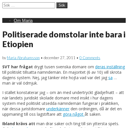
Sök
efter:
Main
Skip
Om Maria
menu
to
content
Politiserade domstolar inte bara i
Etiopien
by
Maria Abrahamsson
•
december 27, 2011
•
0 Comments
SVT har frågat
drygt tusen svenska domare om
deras inställning
till politiskt tillsatta nämndemän. En majoritet (6 av 10) vill skrota
dagens system. Nej, jag tänker inte hojta vad var det jag
sa
…
man är väl ödmjuk.
I stället konstaterar jag – om än med undertryckt glädjefnatt – att
när landets juridiskt skolade domare med insikt i hur dagens
system med politiskt utsedda nämndemän fungerar i praktiken,
när dessa juristdomare
underkänner
den ordningen, då är det en
uppmaning till oss lagstiftare att
göra något
åt saken.
Ibland krävs att
man drar saker och ting till sin yttersta spets.