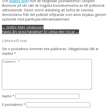
Och
dagens dom
mot de fängslade journalisterna i Etiopien
illustrerar på sitt sätt de tragiska konsekvenserna av ett politiserat
rättsväsende. Desto större anledning att befria de svenska
domstolarna från det politiskt inflytande som ännu bejakas genom
systemet med partilojala lekmannadomare.
Post
← Grattis Mats Johansson!
navigation
Nästa års stora händelse? En Ulrika eller Oscar →
Lämna ett svar
Din e-postadress kommer inte publiceras.
Obligatoriska fält är
märkta
*
Namn
*
E-postadress
*