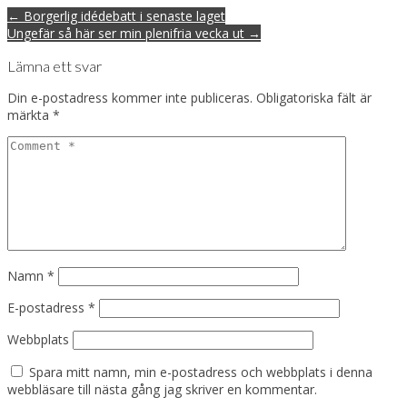
Post
← Borgerlig idédebatt i senaste laget
navigation
Ungefär så här ser min plenifria vecka ut →
Lämna ett svar
Din e-postadress kommer inte publiceras.
Obligatoriska fält är
märkta
*
Namn
*
E-postadress
*
Webbplats
Spara mitt namn, min e-postadress och webbplats i denna
webbläsare till nästa gång jag skriver en kommentar.