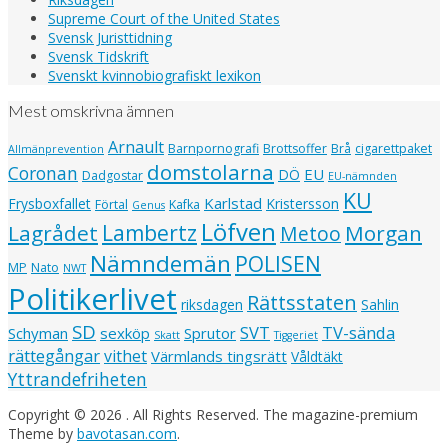
Supreme Court of the United States
Svensk Juristtidning
Svensk Tidskrift
Svenskt kvinnobiografiskt lexikon
Mest omskrivna ämnen
Arnault
Barnpornografi
Brottsoffer
Brå
cigarettpaket
Allmänprevention
domstolarna
Coronan
EU
DÖ
Dadgostar
EU-nämnden
KU
Karlstad
Frysboxfallet
Kristersson
Förtal
Kafka
Genus
Löfven
Lagrådet
Lambertz
Morgan
Metoo
Nämndemän
POLISEN
MP
Nato
NWT
Politikerlivet
Rättsstaten
riksdagen
Sahlin
SD
SVT
TV-sända
Schyman
sexköp
Sprutor
Skatt
Tiggeriet
rättegångar
vithet
Värmlands tingsrätt
Våldtäkt
Yttrandefriheten
Copyright © 2026
. All Rights Reserved.
The magazine-premium
Theme by
bavotasan.com
.