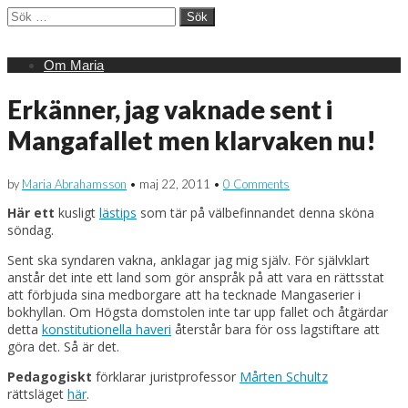
Sök
efter:
Main
Skip
Om Maria
menu
to
content
Erkänner, jag vaknade sent i
Mangafallet men klarvaken nu!
by
Maria Abrahamsson
•
maj 22, 2011
•
0 Comments
Här ett
kusligt
lästips
som tär på välbefinnandet denna sköna
söndag.
Sent ska syndaren vakna, anklagar jag mig själv. För självklart
anstår det inte ett land som gör anspråk på att vara en rättsstat
att förbjuda sina medborgare att ha tecknade Mangaserier i
bokhyllan. Om Högsta domstolen inte tar upp fallet och åtgärdar
detta
konstitutionella haveri
återstår bara för oss lagstiftare att
göra det. Så är det.
Pedagogiskt
förklarar juristprofessor
Mårten Schultz
rättsläget
här
.