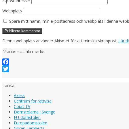
E-postadress
*
Webbplats
Spara mitt namn, min e-postadress och webbplats i denna webblä
Denna webbplats använder Akismet för att minska skräppost.
Lär d
Marias sociala medier
Facebook
Twitter
Länkar
Axess
Centrum för rättvisa
Court TV
Domstolarna i Sverige
EU-domstolen
Europadomstolen
Göran Lambertz