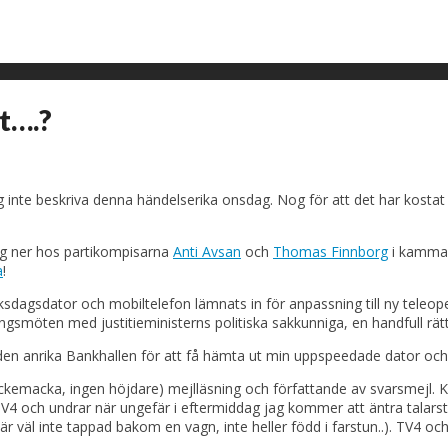
t….?
g inte beskriva denna händelserika onsdag. Nog för att det har kostat p
mig ner hos partikompisarna
Anti Avsan
och
Thomas Finnborg
i kammarf
a
!
sdagsdator och mobiltelefon lämnats in för anpassning till ny teleope
ningsmöten med justitieministerns politiska sakkunniga, en handfull 
i den anrika Bankhallen för att få hämta ut min uppspeedade dator och
ckemacka, ingen höjdare) mejlläsning och författande av svarsmejl.
er TV4 och undrar när ungefär i eftermiddag jag kommer att äntra tal
 väl inte tappad bakom en vagn, inte heller född i farstun..). TV4 och ja