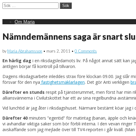
Sök
efter:
Main
Skip
Om Maria
menu
to
content
Nämndemännens saga är snart slu
by
Maria Abrahamsson
•
mars 2, 2011
•
0 Comments
En härlig dag
i en riksdagsledamots liv. På något annat sätt kan ja
äntligen börjar få kontroll på tillvaron.
Dagens riksdagsarbete inleddes strax före klockan 09.00. Jag slår 
försvar för den nya
fastighetsmäklarlagen
. Det gör Anti verkligen
br
Därefter en stunds
respit på tjänsterummet, men först har min rik
alliansvännerna i Civilutskottet har ett av sina regelbundna avstäm
Vid lunchtid är jag åter i riksdagshuset. Närmare bestämt köar jag 
Därefter 40
minuters ”egentid” för matintag (banan, äpple och knä
vi avhandlar viktiga saker som bör förbli interna. I den vevan ring
avskaffande som jag mejlade över till TV4-reporten i går kväll. (Man är