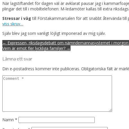
När lagstiftandet för dagen väl är avklarat pausar jag i kammarfoaj
plingar det till i mobiltelefonen: M-ledamöter kallas till extra rik
Stressar i väg
till Förstakammarsalen för att snabbt återvända till
viss skruv…
Själv blev jag som vanligt löjligt imponerad av mig själv.
Post
← Expressen, riksdagsdebatt om nämndemannasystemet i morgon a
navigation
Vem är emot fler lyckliga familjer? →
Lämna ett svar
Din e-postadress kommer inte publiceras.
Obligatoriska fält är mär
Namn
*