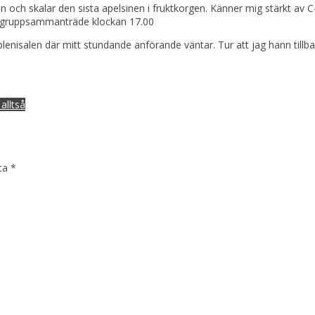
en och skalar den sista apelsinen i fruktkorgen. Känner mig stärkt av
sdagsgruppsammanträde klockan 17.00
 plenisalen där mitt stundande anförande väntar. Tur att jag hann til
lltså
kta
*