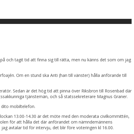
å och tagit tid att finna sig till rätta, men nu känns det som om jag
oajén. Om en stund ska Anti (han till vänster) hålla anförande till
ratör. Sedan är det hög tid att pinna över Riksbron till Rosenbad där
rättssakkunniga tjänstemän, och så statssekreterare Magnus Graner.
 dito mobiltelefon.
 Klockan 13.00-14.30 är det möte med den moderata civilkommittén,
arstolen för att hålla det där anförandet om nämndemännens
g avtalar tid för intervju, det blir före voteringen kl 16.00.