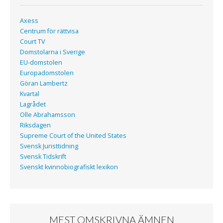
Axess
Centrum för rättvisa
Court TV
Domstolarna i Sverige
EU-domstolen
Europadomstolen
Göran Lambertz
Kvartal
Lagrådet
Olle Abrahamsson
Riksdagen
Supreme Court of the United States
Svensk Juristtidning
Svensk Tidskrift
Svenskt kvinnobiografiskt lexikon
MEST OMSKRIVNA ÄMNEN