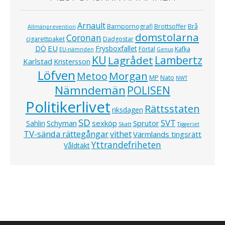
Arnault
Barnpornografi
Brottsoffer
Brå
Allmänprevention
domstolarna
Coronan
cigarettpaket
Dadgostar
EU
DÖ
Frysboxfallet
Förtal
Kafka
EU-nämnden
Genus
KU
Lagrådet
Lambertz
Karlstad
Kristersson
Löfven
Morgan
Metoo
MP
Nato
NWT
Nämndemän
POLISEN
Politikerlivet
Rättsstaten
riksdagen
SD
SVT
Schyman
sexköp
Sprutor
Sahlin
Skatt
Tiggeriet
TV-sända rättegångar
vithet
Värmlands tingsrätt
Yttrandefriheten
Våldtäkt