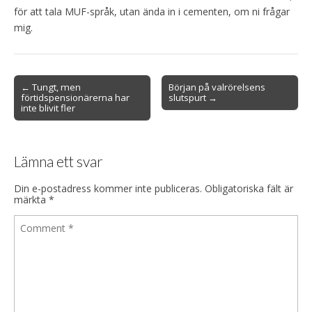
för att tala MUF-språk, utan ända in i cementen, om ni frågar
mig.
Post
← Tungt, men
Början på valrörelsens
förtidspensionärerna har
slutspurt →
navigation
inte blivit fler
Lämna ett svar
Din e-postadress kommer inte publiceras.
Obligatoriska fält är
märkta
*