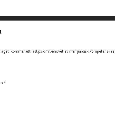
a
slaget, kommer ett lästips om behovet av mer juridisk kompetens i re
kta
*