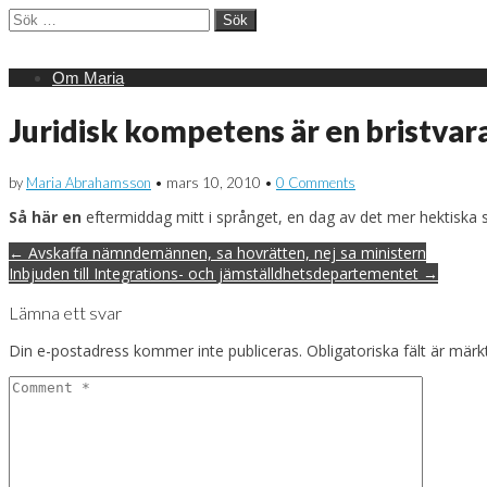
Sök
efter:
Main
Skip
Om Maria
menu
to
content
Juridisk kompetens är en bristvar
by
Maria Abrahamsson
•
mars 10, 2010
•
0 Comments
Så här en
eftermiddag mitt i språnget, en dag av det mer hektiska 
Post
← Avskaffa nämndemännen, sa hovrätten, nej sa ministern
navigation
Inbjuden till Integrations- och jämställdhetsdepartementet →
Lämna ett svar
Din e-postadress kommer inte publiceras.
Obligatoriska fält är mär