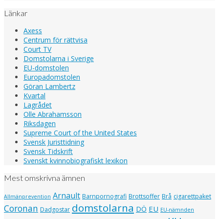
Länkar
Axess
Centrum för rättvisa
Court TV
Domstolarna i Sverige
EU-domstolen
Europadomstolen
Göran Lambertz
Kvartal
Lagrådet
Olle Abrahamsson
Riksdagen
Supreme Court of the United States
Svensk Juristtidning
Svensk Tidskrift
Svenskt kvinnobiografiskt lexikon
Mest omskrivna ämnen
Arnault
Barnpornografi
Brottsoffer
Brå
cigarettpaket
Allmänprevention
domstolarna
Coronan
EU
DÖ
Dadgostar
EU-nämnden