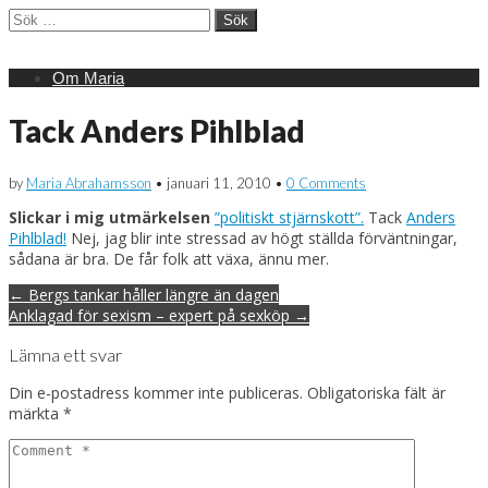
Sök
efter:
Main
Skip
Om Maria
menu
to
content
Tack Anders Pihlblad
by
Maria Abrahamsson
•
januari 11, 2010
•
0 Comments
Slickar i mig utmärkelsen
”politiskt stjärnskott”.
Tack
Anders
Pihlblad!
Nej, jag blir inte stressad av högt ställda förväntningar,
sådana
är bra. De får folk att växa, ännu mer.
Post
← Bergs tankar håller längre än dagen
navigation
Anklagad för sexism – expert på sexköp →
Lämna ett svar
Din e-postadress kommer inte publiceras.
Obligatoriska fält är
märkta
*