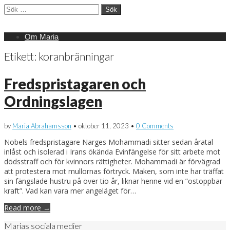
Sök
efter:
Main
Skip
Om Maria
menu
to
content
Etikett:
koranbränningar
Fredspristagaren och
Ordningslagen
by
Maria Abrahamsson
•
oktober 11, 2023
•
0 Comments
Nobels fredspristagare Narges Mohammadi sitter sedan åratal
inlåst och isolerad i Irans ökända Evinfängelse för sitt arbete mot
dödsstraff och för kvinnors rättigheter. Mohammadi är förvägrad
att protestera mot mullornas förtryck. Maken, som inte har träffat
sin fängslade hustru på över tio år, liknar henne vid en ”ostoppbar
kraft”. Vad kan vara mer angeläget för…
Read more →
Marias sociala medier