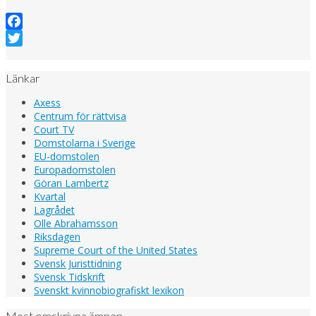
Facebook
Twitter
Länkar
Axess
Centrum för rättvisa
Court TV
Domstolarna i Sverige
EU-domstolen
Europadomstolen
Göran Lambertz
Kvartal
Lagrådet
Olle Abrahamsson
Riksdagen
Supreme Court of the United States
Svensk Juristtidning
Svensk Tidskrift
Svenskt kvinnobiografiskt lexikon
Mest omskrivna ämnen