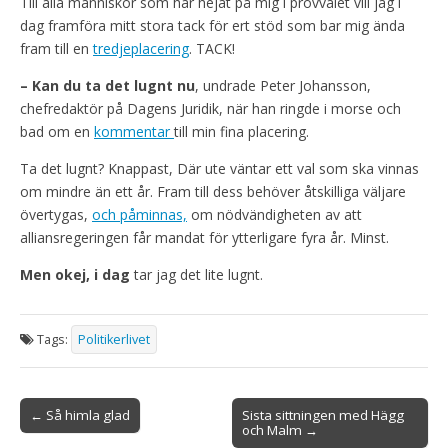
Till alla människor som har hejat på mig i provvalet vill jag i
dag framföra mitt stora tack för ert stöd som bar mig ända
fram till en
tredjeplacering
. TACK!
– Kan du ta det lugnt nu
, undrade Peter Johansson,
chefredaktör på Dagens Juridik, när han ringde i morse och
bad om en
kommentar
till min fina placering.
Ta det lugnt? Knappast, Där ute väntar ett val som ska vinnas
om mindre än ett år. Fram till dess behöver åtskilliga väljare
övertygas,
och påminnas,
om nödvändigheten av att
alliansregeringen får mandat för ytterligare fyra år. Minst.
Men okej, i dag
tar jag det lite lugnt.
Tags:
Politikerlivet
Post
← Så himla glad
Sista sittningen med Hägg
och Malm →
navigation