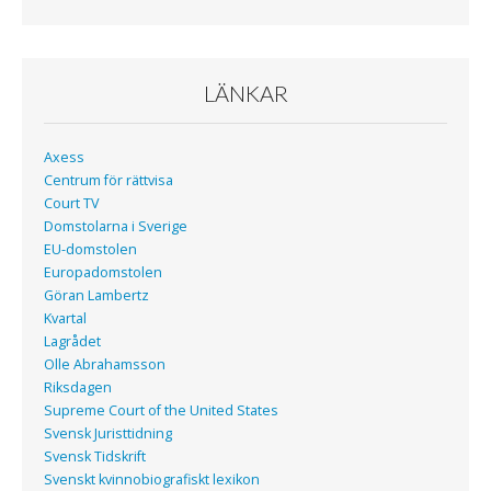
LÄNKAR
Axess
Centrum för rättvisa
Court TV
Domstolarna i Sverige
EU-domstolen
Europadomstolen
Göran Lambertz
Kvartal
Lagrådet
Olle Abrahamsson
Riksdagen
Supreme Court of the United States
Svensk Juristtidning
Svensk Tidskrift
Svenskt kvinnobiografiskt lexikon