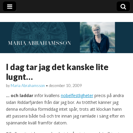
I dag tar jag det kanske lite
lugnt…
by
Maria Abrahamsson
•
december 10, 2009
… och laddar
inför kvällens
nobelfestligheter
precis på andra
sidan Riddarfjärden från där jag bor. Av trötthet känner jag
denna euforiska förmiddag intet spår, trots att klockan hann
att passera både två och tre innan jag ramlade i säng efter en
spännande kväll framför datorn.