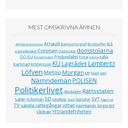
MEST OMSKRIVNA ÄMNEN
Arnault
Barnpornografi
Brottsoffer
Brå
Allmänprevention
domstolarna
Coronan
cigarettpaket
Dadgostar
EU
DÖ
Frysboxfallet
Förtal
Kafka
EU-nämnden
Genus
KU
Lagrådet
Lambertz
Karlstad
Kristersson
Löfven
Morgan
Metoo
MP
Nato
NWT
Nämndemän
POLISEN
Politikerlivet
Rättsstaten
riksdagen
SD
SVT
Schyman
sexköp
Sprutor
Sahlin
Skatt
Tiggeriet
TV-sända rättegångar
vithet
Värmlands tingsrätt
Yttrandefriheten
Våldtäkt