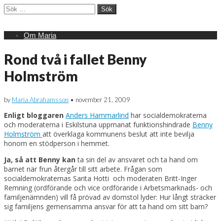
Sök
efter:
Main
Skip
Om Maria
menu
to
content
Rond två i fallet Benny
Holmström
by
Maria Abrahamsson
•
november 21, 2009
Enligt bloggaren
Anders Hammarlind
har socialdemokraterna
och moderaterna i Eskilstuna uppmanat funktionshindrade
Benny
Holmström
att överklaga kommunens beslut att inte bevilja
honom en stödperson i hemmet.
Ja, så att Benny kan
ta sin del av ansvaret och ta hand om
barnet när frun återgår till sitt arbete. Frågan som
socialdemokraternas Sarita Hotti och moderaten Britt-Inger
Remning (ordförande och vice ordförande i Arbetsmarknads- och
familjenämnden) vill få prövad av domstol lyder: Hur långt sträcker
sig familjens gemensamma ansvar för att ta hand om sitt barn?