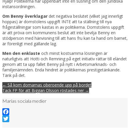
Hjälp! Politikerna har uppenbart inte en susning om den juridiska
instansordningen.
Om Benny överklagar
det negativa beslutet (vilket jag innerligt
hoppas) är domstolens uppgift INTE att ta ställning till nya
frågeställningar som kastas in av politikerna. Domstolens uppgift
är att pröva om kommunens beslut att inte bevilja Benny en
stödperson med hänvisning till att hans fru kan ta hand om barnet,
är förenligt med gällande lag.
Men den enklaste
och minst kostsamma lösningen är
naturligtvis att Hotti och Remning på eget initiativ rättar till eländet
genom att ta upp fallet Benny på nytt i Arbetsmarknads- och
familjenämnden. Enda hindret är politikernas prestigetänkande.
Tänk på det.
Post
← Så kom domarnas oberoende upp på bordet
navigation
Tack FP för att Biggan Olsson röstades ner →
Marias sociala medier
Facebook
Twitter