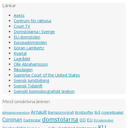
Länkar
Axess
Centrum för rättvisa
Court TV
Domstolarna i Sverige
EU-domstolen
Europadomstolen
Göran Lambertz
Kvartal
Lagrådet
Olle Abrahamsson
Riksdagen
Supreme Court of the United States
Svensk Juristtidning
Svensk Tidskrift
Svenskt kvinnobiografiskt lexikon
Mest omskrivna ämnen
Arnault
Barnpornografi
Brottsoffer
Brå
cigarettpaket
Allmänprevention
domstolarna
Coronan
EU
DÖ
Dadgostar
EU-nämnden
KU
Karlstad