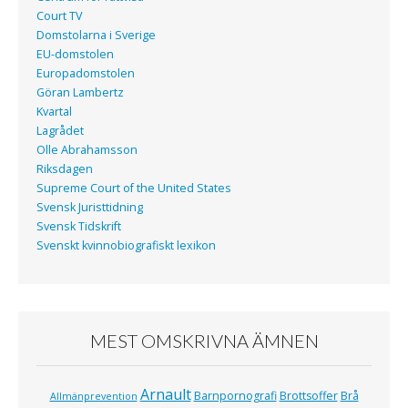
Court TV
Domstolarna i Sverige
EU-domstolen
Europadomstolen
Göran Lambertz
Kvartal
Lagrådet
Olle Abrahamsson
Riksdagen
Supreme Court of the United States
Svensk Juristtidning
Svensk Tidskrift
Svenskt kvinnobiografiskt lexikon
MEST OMSKRIVNA ÄMNEN
Arnault
Barnpornografi
Brottsoffer
Brå
Allmänprevention