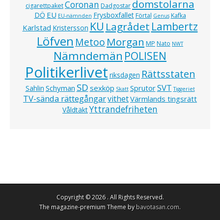
domstolarna
Coronan
cigarettpaket
Dadgostar
EU
DÖ
Frysboxfallet
Förtal
Kafka
EU-nämnden
Genus
KU
Lagrådet
Lambertz
Karlstad
Kristersson
Löfven
Morgan
Metoo
MP
Nato
NWT
Nämndemän
POLISEN
Politikerlivet
Rättsstaten
riksdagen
SD
SVT
Schyman
sexköp
Sprutor
Sahlin
Skatt
Tiggeriet
TV-sända rättegångar
vithet
Värmlands tingsrätt
Yttrandefriheten
Våldtäkt
Copyright © 2026
. All Rights Reserved.
The magazine-premium Theme by
bavotasan.com
.