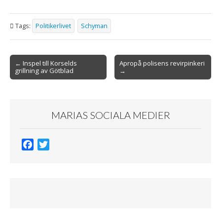
Tags:
Politikerlivet
Schyman
Post
← Inspel till Korselds
Apropå polisens revirpinkeri
grillning av Götblad
→
navigation
MARIAS SOCIALA MEDIER
F
T
a
w
c
i
e
t
b
t
o
e
o
r