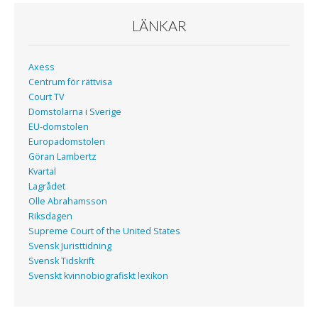
k
LÄNKAR
Axess
Centrum för rättvisa
Court TV
Domstolarna i Sverige
EU-domstolen
Europadomstolen
Göran Lambertz
Kvartal
Lagrådet
Olle Abrahamsson
Riksdagen
Supreme Court of the United States
Svensk Juristtidning
Svensk Tidskrift
Svenskt kvinnobiografiskt lexikon