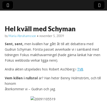
Hel kväll med Schyman
by
Maria Abrahamsson
•
november 5, 2009
Sent, sent,
men kvällen har gått åt till att debattera med
Gudrun Schyman. Första passet avverkade vi i samband med
tidningen Fokus makthavarmingel (hade gärna länkat här men
Fokus webbsida verkar ligga nere).
Andra akten utspelades hos Robert Aschberg i
TV8
.
Vem killen i rullstol
är? Han heter Benny Holmström, och till
honom
återkommer vi – Gudrun och jag.