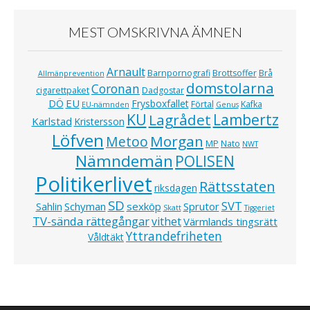
MEST OMSKRIVNA ÄMNEN
Arnault
Barnpornografi
Brottsoffer
Brå
Allmänprevention
domstolarna
Coronan
cigarettpaket
Dadgostar
EU
DÖ
Frysboxfallet
Förtal
Kafka
EU-nämnden
Genus
KU
Lagrådet
Lambertz
Karlstad
Kristersson
Löfven
Morgan
Metoo
MP
Nato
NWT
Nämndemän
POLISEN
Politikerlivet
Rättsstaten
riksdagen
SD
SVT
Schyman
sexköp
Sprutor
Sahlin
Skatt
Tiggeriet
TV-sända rättegångar
vithet
Värmlands tingsrätt
Yttrandefriheten
Våldtäkt