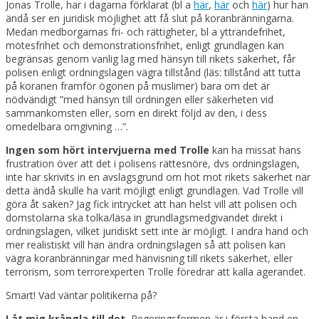
Jonas Trolle, har i dagarna förklarat (bl a
här
,
här
och
här
) hur han
ändå ser en juridisk möjlighet att få slut på koranbränningarna.
Medan medborgarnas fri- och rättigheter, bl a yttrandefrihet,
mötesfrihet och demonstrationsfrihet, enligt grundlagen kan
begränsas genom vanlig lag med hänsyn till rikets säkerhet, får
polisen enligt ordningslagen vägra tillstånd (läs: tillstånd att tutta
på koranen framför ögonen på muslimer) bara om det är
nödvändigt ”med hänsyn till ordningen eller säkerheten vid
sammankomsten eller, som en direkt följd av den, i dess
omedelbara omgivning …”.
Ingen som hört intervjuerna med Trolle
kan ha missat hans
frustration över att det i polisens rättesnöre, dvs ordningslagen,
inte har skrivits in en avslagsgrund om hot mot rikets säkerhet när
detta ändå skulle ha varit möjligt enligt grundlagen. Vad Trolle vill
göra åt saken? Jag fick intrycket att han helst vill att polisen och
domstolarna ska tolka/läsa in grundlagsmedgivandet direkt i
ordningslagen, vilket juridiskt sett inte är möjligt. I andra hand och
mer realistiskt vill han ändra ordningslagen så att polisen kan
vägra koranbränningar med hänvisning till rikets säkerhet, eller
terrorism, som terrorexperten Trolle föredrar att kalla agerandet.
Smart! Vad väntar politikerna på?
Låt mig krångla till det.
Regeringsformen är i första hand en