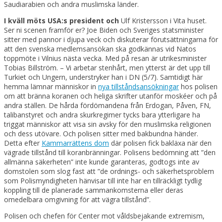
Saudiarabien och andra muslimska länder.
I kväll möts USA:s president och
Ulf Kristersson i Vita huset.
Ser ni scenen framför er? Joe Biden och Sveriges statsminister
sitter med pannor i djupa veck och diskuterar förutsättningarna för
att den svenska medlemsansökan ska godkännas vid Natos
toppmöte i Vilnius nästa vecka. Med på resan är utrikesminister
Tobias Billström. – Vi arbetar stenhårt, men ytterst är det upp till
Turkiet och Ungern, understryker han i DN (5/7). Samtidigt här
hemma lämnar människor in
nya tillståndsansökningar
hos polisen
om att bränna koranen och heliga skrifter utanför moskéer och på
andra ställen. De hårda fördömandena från Erdogan, Påven, FN,
talibanstyret och andra skurkregimer tycks bara ytterligare ha
triggat människor att visa sin avsky för den muslimska religionen
och dess utövare. Och polisen sitter med bakbundna händer.
Detta efter
Kammarrättens dom
där polisen fick bakläxa när den
vägrade tillstånd till koranbränningar. Polisens bedömning att ”den
allmänna säkerheten” inte kunde garanteras, godtogs inte av
domstolen som slog fast att ”de ordnings- och säkerhetsproblem
som Polismyndigheten hänvisar till inte har en tillräckligt tydlig
koppling till de planerade sammankomsterna eller deras
omedelbara omgivning för att vägra tillstånd”.
Polisen och chefen för Center mot våldsbejakande extremism,