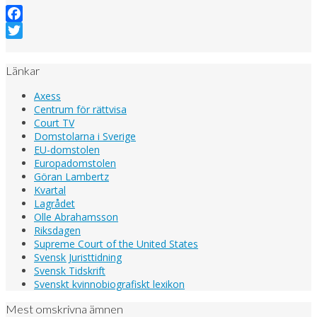
Facebook
Twitter
Länkar
Axess
Centrum för rättvisa
Court TV
Domstolarna i Sverige
EU-domstolen
Europadomstolen
Göran Lambertz
Kvartal
Lagrådet
Olle Abrahamsson
Riksdagen
Supreme Court of the United States
Svensk Juristtidning
Svensk Tidskrift
Svenskt kvinnobiografiskt lexikon
Mest omskrivna ämnen