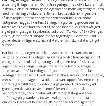
anvisning till lagstiftaren. Och när regeringar – av olika kulörer – vill
inskränka en eller annan grundlagsskyddad mänsklig rättighet, ofta
med hänvisning till ökad effektivitet i brottsbekämpningen, blir
såklart följden att medborgarnas yttrandefrihet eller andra
rättigheter naggas i kanten. Så långt i lagstiftningsprocessen har
Mediesverige ofelbart vaknat till liv och landets journalistkår gett
sig ut på krigsstigen i spalterna, radio och TV. Vadnu? Ska Sveriges
stolta yttrandefrihet strypas för att regeringen – oavsett kulör –
tycker det är viktigare att hålla diktatorer och skurkstater på gott
humör?
Här börjar regeringen och riksdagspartierna bli skärrade, och det
på goda grunder. I riksdagen sprider sig tvivlet från partigrupp till
partigrupp. Är Trolles lagändring verkligen en bra idé? Det tycker
regeringen – så länge Sverige inte är med i Nato överväger
intresset av att hålla Erdogan på gott humör – och föreslår
riksdagen att hänsyn till riket säkerhet ska skrivas in ordningslagen,
precis som grundlagen hela tiden har varit öppen för. Hmmm. Nu
erinrar sig lagstiftaren, som för övrigt gärna vill bli omvald, att
grundlagen dessbättre även innehåller en demokratisk
minoritetsregel, som innebär att ett rättighetsbegränsande
lagförslag på yrkande av tio av riksdagens ledamöter ska
vilandeförklaras ett helt år, så att riksdagen får möjlighet att