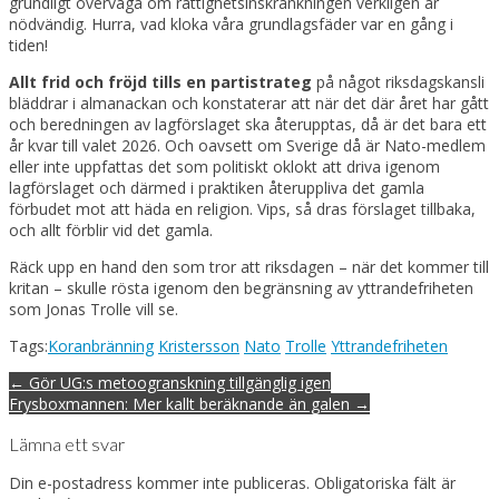
grundligt överväga om rättighetsinskränkningen verkligen är
nödvändig. Hurra, vad kloka våra grundlagsfäder var en gång i
tiden!
Allt frid och fröjd tills en partistrateg
på något riksdagskansli
bläddrar i almanackan och konstaterar att när det där året har gått
och beredningen av lagförslaget ska återupptas, då är det bara ett
år kvar till valet 2026. Och oavsett om Sverige då är Nato-medlem
eller inte uppfattas det som politiskt oklokt att driva igenom
lagförslaget och därmed i praktiken återuppliva det gamla
förbudet mot att häda en religion. Vips, så dras förslaget tillbaka,
och allt förblir vid det gamla.
Räck upp en hand den som tror att riksdagen – när det kommer till
kritan – skulle rösta igenom den begränsning av yttrandefriheten
som Jonas Trolle vill se.
Tags:
Koranbränning
Kristersson
Nato
Trolle
Yttrandefriheten
Post
← Gör UG:s metoogranskning tillgänglig igen
navigation
Frysboxmannen: Mer kallt beräknande än galen →
Lämna ett svar
Din e-postadress kommer inte publiceras.
Obligatoriska fält är