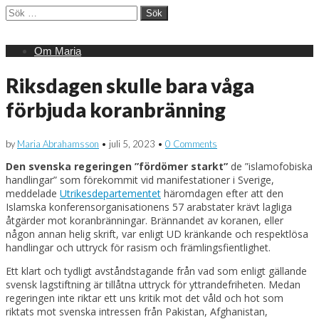
Sök
efter:
Main
Skip
Om Maria
menu
to
content
Riksdagen skulle bara våga
förbjuda koranbränning
by
Maria Abrahamsson
•
juli 5, 2023
•
0 Comments
Den svenska regeringen ”fördömer starkt”
de ”islamofobiska
handlingar” som förekommit vid manifestationer i Sverige,
meddelade
Utrikesdepartementet
häromdagen efter att den
Islamska konferensorganisationens 57 arabstater krävt lagliga
åtgärder mot koranbränningar. Brännandet av koranen, eller
någon annan helig skrift, var enligt UD kränkande och respektlösa
handlingar och uttryck för rasism och främlingsfientlighet.
Ett klart och tydligt avståndstagande från vad som enligt gällande
svensk lagstiftning är tillåtna uttryck för yttrandefriheten. Medan
regeringen inte riktar ett uns kritik mot det våld och hot som
riktats mot svenska intressen från Pakistan, Afghanistan,