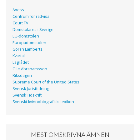
Axess
Centrum för rättvisa
Court TV
Domstolarna i Sverige
EU-domstolen
Europadomstolen
Göran Lambertz
Kvartal
Lagrådet
Olle Abrahamsson
Riksdagen
Supreme Court of the United States
Svensk Juristtidning
Svensk Tidskrift
Svenskt kvinnobiografiskt lexikon
MEST OMSKRIVNA ÄMNEN