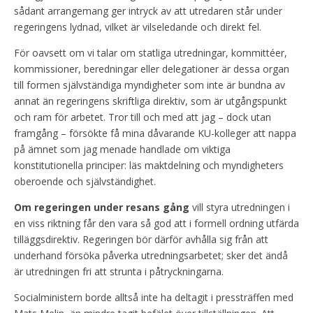
sådant arrangemang ger intryck av att utredaren står under
regeringens lydnad, vilket är vilseledande och direkt fel.
För oavsett om vi talar om statliga utredningar, kommittéer,
kommissioner, beredningar eller delegationer är dessa organ
till formen självständiga myndigheter som inte är bundna av
annat än regeringens skriftliga direktiv, som är utgångspunkt
och ram för arbetet. Tror till och med att jag – dock utan
framgång – försökte få mina dåvarande KU-kolleger att nappa
på ämnet som jag menade handlade om viktiga
konstitutionella principer: läs maktdelning och myndigheters
oberoende och självständighet.
Om regeringen under resans gång
vill styra utredningen i
en viss riktning får den vara så god att i formell ordning utfärda
tilläggsdirektiv. Regeringen bör därför avhålla sig från att
underhand försöka påverka utredningsarbetet; sker det ändå
är utredningen fri att strunta i påtryckningarna.
Socialministern borde alltså inte ha deltagit i pressträffen med