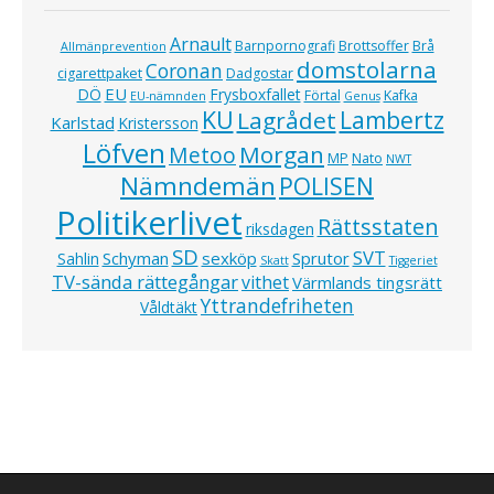
Arnault
Barnpornografi
Brottsoffer
Brå
Allmänprevention
domstolarna
Coronan
cigarettpaket
Dadgostar
EU
DÖ
Frysboxfallet
Förtal
Kafka
EU-nämnden
Genus
KU
Lagrådet
Lambertz
Karlstad
Kristersson
Löfven
Morgan
Metoo
MP
Nato
NWT
Nämndemän
POLISEN
Politikerlivet
Rättsstaten
riksdagen
SD
SVT
Schyman
sexköp
Sprutor
Sahlin
Skatt
Tiggeriet
TV-sända rättegångar
vithet
Värmlands tingsrätt
Yttrandefriheten
Våldtäkt