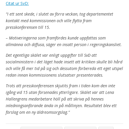
Citat ur SvD:
”I ett sent skede, i slutet av förra veckan, tog departementet
kontakt med kommissionen och ville flytta fram
presskonferensen till 15.
– Motiveringarna som framfördes kunde uppfattas som
allmänna och diffusa, säger en insatt person i regeringskansliet.
Det egentliga skälet var enligt uppgifter till SvD att
socialministern i det läget hade insett att kritiken skulle bli hård
och ville få mer tid på sig och dessutom förbereda ett eget utspel
redan innan kommissionens slutsatser presenterades.
Trots att presskonferensen skjutits fram i tiden kom den inte
igång vid 15 utan försenades ytterligare. Skälet var att Lena
Hallengrens medarbetare höll på att skriva på hennes
inledningsanförande ända in på mållinjen. Resultatet blev ett
förslag om en ny äldreomsorgslag.”