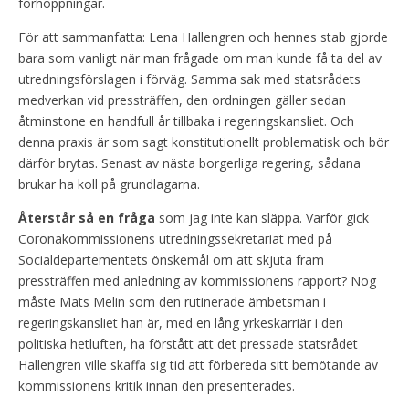
förhoppningar.
För att sammanfatta: Lena Hallengren och hennes stab gjorde
bara som vanligt när man frågade om man kunde få ta del av
utredningsförslagen i förväg. Samma sak med statsrådets
medverkan vid pressträffen, den ordningen gäller sedan
åtminstone en handfull år tillbaka i regeringskansliet. Och
denna praxis är som sagt konstitutionellt problematisk och bör
därför brytas. Senast av nästa borgerliga regering, sådana
brukar ha koll på grundlagarna.
Återstår så en fråga
som jag inte kan släppa. Varför gick
Coronakommissionens utredningssekretariat med på
Socialdepartementets önskemål om att skjuta fram
pressträffen med anledning av kommissionens rapport? Nog
måste Mats Melin som den rutinerade ämbetsman i
regeringskansliet han är, med en lång yrkeskarriär i den
politiska hetluften, ha förstått att det pressade statsrådet
Hallengren ville skaffa sig tid att förbereda sitt bemötande av
kommissionens kritik innan den presenterades.