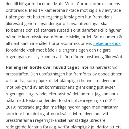
den till bifigur reducerade Mats Melin, Coronakommissionens
ordförande. Med TV-kamerorna riktade mot sig själv avfyrade
Hallengren ett batteri regeringsförslag om hur framtidens
äldrevård genom lagändringar och nya utredningar ska
förbättras och stå starkare rustad. Först därefter fick bifiguren,
nämnde kommissionsordförande Melin, ordet. Som numera är
allmänt känt innehåller Coronakommissionens
delbetänkande
förödande kritik mot både Hallengrens egen och tidigare
regeringars misslyckanden att sörja för en anständig äldrevård.
Hallengren borde över huvud taget inte
ha närvarat vid
pressträffen. Den uppfattningen har framförts av oppositionen
och andra, som påpekat det olämpliga i hennes medverkan
mot bakgrund av att kommissionens granskning just avser
regeringens agerande, eller brist på detsamma. Jag kan bara
hålla med. Redan under den första Löfvenregeringen (2014-
2018) noterade jag den märkliga nyordningen med ministrar
som inte bara deltog utan också aktivt medverkade vid
pressträffarna i regeringskansliet när statliga utredare
redogjorde för sina förslag. Varför olämpligt? Jo, därför att ett