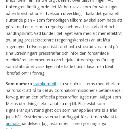
Mats Melin, än mindre tagit befälet över tillställningen. Att
Hallengren ändå gjorde det får betraktas som fortsättningen
på en konstitutionellt tveksam utveckling – kalla det gärna ett
sluttande plan – som förmodligen tillkom av skäl som hade att
göra med en oerfaren regerings behov att visa vitalitet och
handlingskraft. Vad kunde i det läget vara medialt mer effektivt
(nu är jag pressekreterare i regeringskansliet) än att låta
regeringen Löfvens politiskt tomhänta statsråd vara med på
sina utredningars pressträffar och inför den församlade
mediekåren kommentera och bejaka utredningens förslag
som statsrådet visserligen inte hade hunnit läsa men blivit
”briefad om” i förväg.
Som numera
framkommit
ska socialministerns medarbetare
ha försökt att få ta del av Coronakommissionens betänkande i
förväg, innan den officiella pressträffen ägde rum. Något som
Melins utredningssekretariat sa nej till. Ett beslut som
signalerar självständighet och som har applåderats bl a från
juristhåll. Kristdemokraterna har flaggat för att man ska
KU-
anmäla
händelsen. Jag instämmer – men gör mig inga