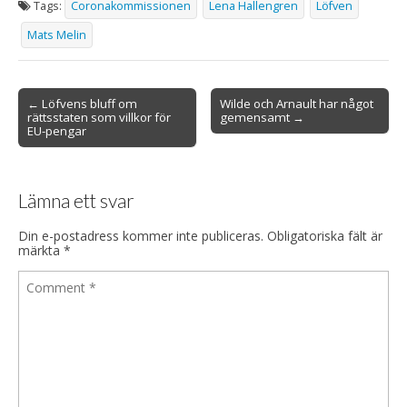
Tags:
Coronakommissionen
Lena Hallengren
Löfven
Mats Melin
Post
← Löfvens bluff om
Wilde och Arnault har något
rättsstaten som villkor för
gemensamt →
navigation
EU-pengar
Lämna ett svar
Din e-postadress kommer inte publiceras.
Obligatoriska fält är
märkta
*