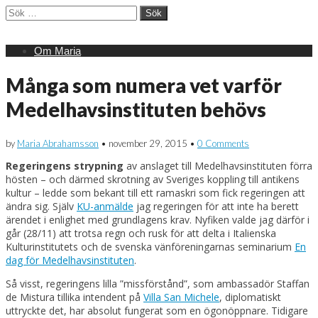
Sök
efter:
Main
Skip
Om Maria
menu
to
content
Många som numera vet varför
Medelhavsinstituten behövs
by
Maria Abrahamsson
•
november 29, 2015
•
0 Comments
Regeringens strypning
av anslaget till Medelhavsinstituten förra
hösten – och därmed skrotning av Sveriges koppling till antikens
kultur – ledde som bekant till ett ramaskri som fick regeringen att
ändra sig. Själv
KU-anmälde
jag regeringen för att inte ha berett
ärendet i enlighet med grundlagens krav. Nyfiken valde jag därför i
går (28/11) att trotsa regn och rusk för att delta i Italienska
Kulturinstitutets och de svenska vänföreningarnas seminarium
En
dag för Medelhavsinstituten
.
Så visst, regeringens lilla ”missförstånd”, som ambassadör Staffan
de Mistura tillika intendent på
Villa San Michele
, diplomatiskt
uttryckte det, har absolut fungerat som en ögonöppnare. Tidigare