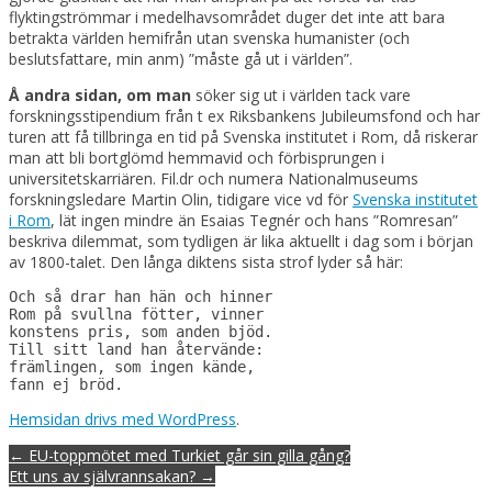
flyktingströmmar i medelhavsområdet duger det inte att bara
betrakta världen hemifrån utan svenska humanister (och
beslutsfattare, min anm) ”måste gå ut i världen”.
Å andra sidan, om man
söker sig ut i världen tack vare
forskningsstipendium från t ex Riksbankens Jubileumsfond och har
turen att få tillbringa en tid på Svenska institutet i Rom, då riskerar
man att bli bortglömd hemmavid och förbisprungen i
universitetskarriären. Fil.dr och numera Nationalmuseums
forskningsledare Martin Olin, tidigare vice vd för
Svenska institutet
i Rom
, lät ingen mindre än Esaias Tegnér och hans ”Romresan”
beskriva dilemmat, som tydligen är lika aktuellt i dag som i början
av 1800-talet. Den långa diktens sista strof lyder så här:
Och så drar han hän och hinner

Rom på svullna fötter, vinner

konstens pris, som anden bjöd.

Till sitt land han återvände:

främlingen, som ingen kände,

fann ej bröd.
Hemsidan drivs med WordPress
.
Post
← EU-toppmötet med Turkiet går sin gilla gång?
navigation
Ett uns av självrannsakan? →