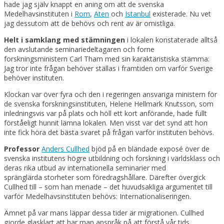
hade jag själv knappt en aning om att de svenska
Medelhavsinstituten i
Rom
,
Aten
och
Istanbul
existerade. Nu vet
jag dessutom att de behövs och rent av är omistliga.
Helt i samklang med stämningen
i lokalen konstaterade alltså
den avslutande seminariedeltagaren och forne
forskningsministern Carl Tham med sin karaktäristiska stämma:
Jag tror inte frågan behöver ställas i framtiden om varför Sverige
behöver instituten.
Klockan var över fyra och den i regeringen ansvariga ministern för
de svenska forskningsinstituten, Helene Hellmark Knutsson, som
inledningsvis var på plats och höll ett kort anförande, hade fullt
förståeligt hunnit lämna lokalen. Men visst var det synd att hon
inte fick höra det bästa svaret på frågan varför instituten behövs.
Professor
Anders Cullhed
bjöd på en bländade exposé över de
svenska institutens högre utbildning och forskning i världsklass och
deras rika utbud av internationella seminarier med
spränglärda storheter som föredragshållare. Därefter övergick
Cullhed till – som han menade – det huvudsakliga argumentet till
varför Medelhavsinstituten behövs: Internationaliseringen.
Ämnet på var mans läppar dessa tider är migrationen. Cullhed
gjorde glasklart att har man anspråk på att förstå vår tids