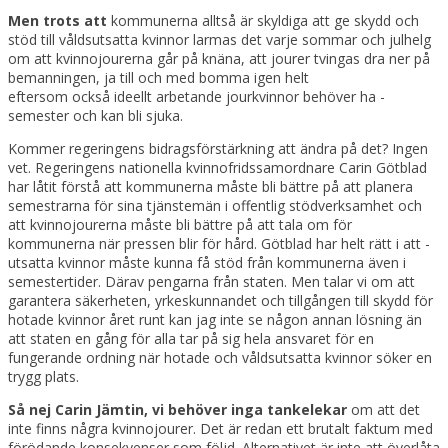
Men trots att
kommunerna alltså är skyldiga­ att ge skydd och
stöd till vålds­utsatta kvinnor larmas det varje sommar och julhelg
om att kvinnojourerna går på knäna, att jourer tvingas dra ner på
bemanningen, ja till och med bomma igen helt
eftersom också ideellt arbetande­ jourkvinnor behöver ha ­
semester och kan bli sjuka.
Kommer regeringens bidragsförstärkning att ändra på det? Ingen
vet. Regeringens nationella kvinnofridssamordnare Carin Götblad
har låtit förstå att kommunerna måste bli bättre på att planera
semestrarna för sina tjänstemän i offentlig stödverksamhet och
att kvinnojourerna måste bli bättre på att tala om för
kommunerna när pressen blir för hård. Götblad har helt rätt i att ­
utsatta kvinnor måste kunna få stöd från kommunerna även i
semestertider. Därav pengarna från staten. Men talar vi om att
garantera säkerheten, yrkeskunnandet och tillgången till skydd för
hotade kvinnor året runt kan jag inte se någon annan lösning än
att staten en gång för alla tar på sig hela ansvaret för en
fungerande ordning när hotade­ och våldsutsatta kvinnor söker en
trygg plats.
Så nej Carin Jämtin, vi behöver inga tankelekar
om att det
inte finns några kvinnojourer. Det är redan ett brutalt faktum med
förödande konsekvenser som följd. Alternativet är inte att överlåta