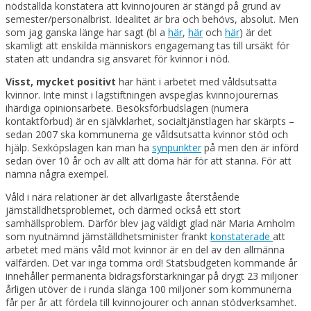
nödställda konstatera att kvinnojouren är stängd på grund av
semester/personalbrist. Idealitet är bra och behövs, absolut. Men
som jag ganska länge har sagt (bl a
här
,
här
och
här
) är det
skamligt att enskilda människors engagemang tas till ursäkt för
staten att undandra sig ansvaret för kvinnor i nöd.
Visst, mycket positivt
har hänt i arbetet med våldsutsatta
kvinnor. Inte minst i lagstiftningen avspeglas kvinnojourernas
ihärdiga opinionsarbete. Besöksförbudslagen (numera
kontaktförbud) är en självklarhet, socialtjänstlagen har skärpts –
sedan 2007 ska kommunerna ge våldsutsatta kvinnor stöd och
hjälp. Sexköpslagen kan man ha
synpunkter
på men den är införd
sedan över 10 år och av allt att döma här för att stanna. För att
nämna några exempel.
Våld i nära relationer är det allvarligaste återstående
jämställdhetsproblemet, och därmed också ett stort
samhällsproblem. Därför blev jag väldigt glad när Maria Arnholm
som nyutnämnd jämställdhetsminister frankt
konstaterade
att
arbetet med mäns våld mot kvinnor är en del av den allmänna
välfärden. Det var inga tomma ord! Statsbudgeten kommande år
innehåller permanenta bidragsförstärkningar på drygt 23 miljoner
årligen utöver de i runda slänga 100 miljoner som kommunerna
får per år att fördela till kvinnojourer och annan stödverksamhet.