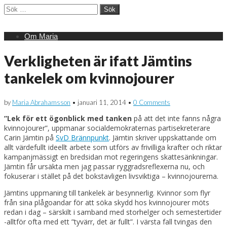
Sök
efter:
Main
Skip
Om Maria
menu
to
content
Verkligheten är ifatt Jämtins
tankelek om kvinnojourer
by
Maria Abrahamsson
•
januari 11, 2014
•
0 Comments
”Lek för ett ögonblick med tanken
på att det inte fanns några
kvinnojourer”, uppmanar socialdemokraternas partisekreterare
Carin Jämtin på
SvD Brännpunkt
. Jämtin skriver uppskattande om
allt värdefullt ideellt arbete som utförs av frivilliga krafter och riktar
kampanjmässigt en bredsidan mot regeringens skattesänkningar.
Jämtin får ursäkta men jag passar ryggradsreflexerna nu, och
fokuserar i stället på det bokstavligen livsviktiga – kvinnojourerna.
Jämtins uppmaning till tankelek är besynnerlig. Kvinnor som flyr
från sina plågoandar för att söka skydd hos kvinnojourer möts
redan i dag – särskilt i samband med storhelger och semestertider
-alltför ofta med ett ”tyvärr, det är fullt”. I värsta fall tvingas den