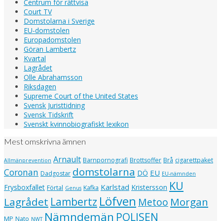
Centrum för rättvisa
Court TV
Domstolarna i Sverige
EU-domstolen
Europadomstolen
Göran Lambertz
Kvartal
Lagrådet
Olle Abrahamsson
Riksdagen
Supreme Court of the United States
Svensk Juristtidning
Svensk Tidskrift
Svenskt kvinnobiografiskt lexikon
Mest omskrivna ämnen
Arnault
Barnpornografi
Brottsoffer
Brå
cigarettpaket
Allmänprevention
domstolarna
Coronan
EU
DÖ
Dadgostar
EU-nämnden
KU
Karlstad
Frysboxfallet
Kristersson
Förtal
Kafka
Genus
Löfven
Lagrådet
Lambertz
Morgan
Metoo
Nämndemän
POLISEN
MP
Nato
NWT