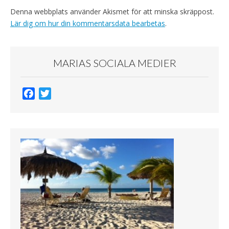
Denna webbplats använder Akismet för att minska skräppost.
Lär dig om hur din kommentarsdata bearbetas
.
MARIAS SOCIALA MEDIER
F
T
a
w
c
i
e
t
b
t
o
e
o
r
k