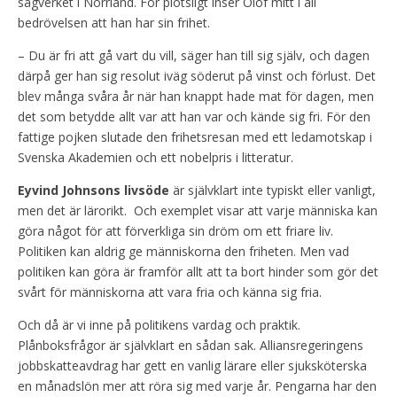
sågverket i Norrland. För plötsligt inser Olof mitt i all
bedrövelsen att han har sin frihet.
– Du är fri att gå vart du vill, säger han till sig själv, och dagen
därpå ger han sig resolut iväg söderut på vinst och förlust. Det
blev många svåra år när han knappt hade mat för dagen, men
det som betydde allt var att han var och kände sig fri. För den
fattige pojken slutade den frihetsresan med ett ledamotskap i
Svenska Akademien och ett nobelpris i litteratur.
Eyvind Johnsons livsöde
är självklart inte typiskt eller vanligt,
men det är lärorikt. Och exemplet visar att varje människa kan
göra något för att förverkliga sin dröm om ett friare liv.
Politiken kan aldrig ge människorna den friheten. Men vad
politiken kan göra är framför allt att ta bort hinder som gör det
svårt för människorna att vara fria och känna sig fria.
Och då är vi inne på politikens vardag och praktik.
Plånboksfrågor är självklart en sådan sak. Alliansregeringens
jobbskatteavdrag har gett en vanlig lärare eller sjuksköterska
en månadslön mer att röra sig med varje år. Pengarna har den