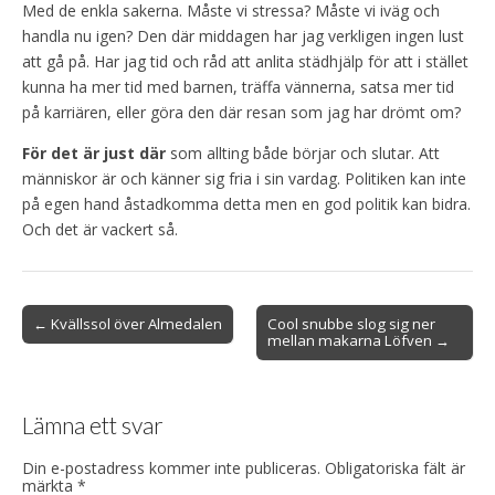
Med de enkla sakerna. Måste vi stressa? Måste vi iväg och
handla nu igen? Den där middagen har jag verkligen ingen lust
att gå på. Har jag tid och råd att anlita städhjälp för att i stället
kunna ha mer tid med barnen, träffa vännerna, satsa mer tid
på karriären, eller göra den där resan som jag har drömt om?
För det är just där
som allting både börjar och slutar. Att
människor är och känner sig fria i sin vardag. Politiken kan inte
på egen hand åstadkomma detta men en god politik kan bidra.
Och det är vackert så.
Post
← Kvällssol över Almedalen
Cool snubbe slog sig ner
mellan makarna Löfven →
navigation
Lämna ett svar
Din e-postadress kommer inte publiceras.
Obligatoriska fält är
märkta
*