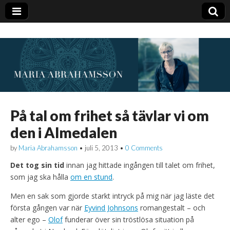
På tal om frihet så tävlar vi om
den i Almedalen
by
Maria Abrahamsson
•
juli 5, 2013
•
0 Comments
Det tog sin
tid
innan jag hittade ingången till talet om frihet,
som jag ska hålla
om en stund
.
Men en sak som gjorde starkt intryck på mig när jag läste det
första gången var när
Eyvind Johnsons
romangestalt – och
alter ego –
Olof
funderar över sin tröstlösa situation på