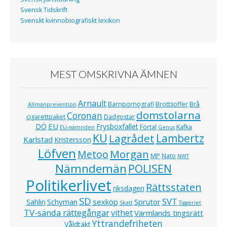
Svensk Tidskrift
Svenskt kvinnobiografiskt lexikon
MEST OMSKRIVNA ÄMNEN
Arnault
Barnpornografi
Brottsoffer
Brå
Allmänprevention
domstolarna
Coronan
cigarettpaket
Dadgostar
EU
DÖ
Frysboxfallet
Förtal
Kafka
EU-nämnden
Genus
KU
Lagrådet
Lambertz
Karlstad
Kristersson
Löfven
Morgan
Metoo
MP
Nato
NWT
Nämndemän
POLISEN
Politikerlivet
Rättsstaten
riksdagen
SD
SVT
Schyman
sexköp
Sprutor
Sahlin
Skatt
Tiggeriet
TV-sända rättegångar
vithet
Värmlands tingsrätt
Yttrandefriheten
Våldtäkt