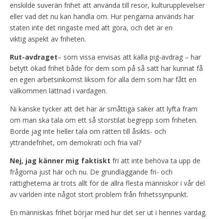
enskilde suverän frihet att använda till resor, kulturupplevelser
eller vad det nu kan handla om. Hur pengarna används har
staten inte det ringaste med att göra, och det är en
viktig aspekt av friheten.
Rut-avdraget
– som vissa envisas att kalla pig-avdrag – har
betytt ökad frihet både för dem som på så sätt har kunnat få
en egen arbetsinkomst liksom för alla dem som har fått en
välkommen lättnad i vardagen.
Ni kanske tycker att det här är småttiga saker att lyfta fram
om man ska tala om ett så storstilat begrepp som friheten.
Borde jag inte heller tala om rätten till åsikts- och
yttrandefrihet, om demokrati och fria val?
Nej, jag känner mig faktiskt
fri att inte behöva ta upp de
frågorna just här och nu. De grundläggande fri- och
rättigheterna är trots allt för de allra flesta människor i vår del
av världen inte något stort problem från frihetssynpunkt.
En människas frihet börjar med hur det ser ut i hennes vardag.