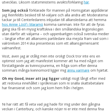
utvecklas. Liksom statsministerns avsiktsförklaring
här
.
Som jag också
förklarade för mannen på Hornsgatan applåderar
jag Reinfeldts besked till M-väljare och alla andra att Moderaterna
tackar ja till Centerledarens inbjudan till alliansledarna att hemma
hos Annie Lööf i Maramö
komma samman. Inte för att de fyras
gäng ska få en mysig kräftskiva i den småländska lingonskogen
utan därför att väljarna – och uppenbarligen också svenska medier
– längtar efter att alliansens partiledare ska mejsla fram vad som i
valrörelsen 2014 ska presenteras som ett alliansgemensamt
valmanifest.
Visst, även jag är otålig men inte orolig! Dock tror inte ens en
optimist som jag att manifestet kommer att ha med något om
förstatligande av kvinnojourerna, en fråga som efter denna
sommars många kvinnomord ligger mig
ännu varmare
om hjärtat.
Oh my Good, inser att jag ligger
väldigt risigt långt efter med
att redovisa innehållet i språkresan som ni snälla skattebetalare
har finansierat och som jag kom hem från i helgen.
Ni har rätt att få veta vad jag hade för mig under den gångna
veckan i Canterbury, och kanske nöjer ni er inte med denna fina