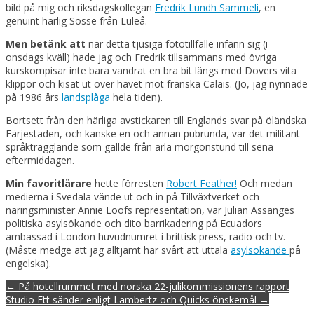
bild på mig och riksdagskollegan
Fredrik Lundh Sammeli
, en
genuint härlig Sosse från Luleå.
Men betänk att
när detta tjusiga fototillfälle infann sig (i
onsdags kväll) hade jag och Fredrik tillsammans med övriga
kurskompisar inte bara vandrat en bra bit längs med Dovers vita
klippor och kisat ut över havet mot franska Calais. (Jo, jag nynnade
på 1986 års
landsplåga
hela tiden).
Bortsett från den härliga avstickaren till Englands svar på öländska
Färjestaden, och kanske en och annan pubrunda, var det militant
språktragglande som gällde från arla morgonstund till sena
eftermiddagen.
Min favoritlärare
hette förresten
Robert Feather!
Och medan
medierna i Svedala vände ut och in på Tillväxtverket och
näringsminister Annie Lööfs representation, var Julian Assanges
politiska asylsökande och dito barrikadering på Ecuadors
ambassad i London huvudnumret i brittisk press, radio och tv.
(Måste medge att jag alltjämt har svårt att uttala
asylsökande
på
engelska).
Post
← På hotellrummet med norska 22-julikommissionens rapport
navigation
Studio Ett sänder enligt Lambertz och Quicks önskemål →