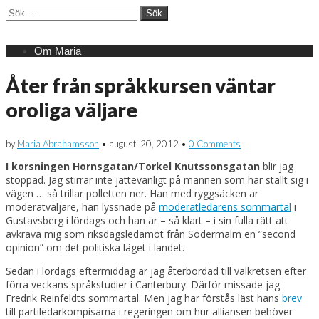
Sök
efter:
Main
Skip
Om Maria
menu
to
content
Åter från språkkursen väntar
oroliga väljare
by
Maria Abrahamsson
•
augusti 20, 2012
•
0 Comments
I korsningen Hornsgatan/Torkel Knutssonsgatan
blir jag
stoppad. Jag stirrar inte jättevänligt på mannen som har ställt sig i
vägen … så trillar polletten ner. Han med ryggsäcken är
moderatväljare, han lyssnade på
moderatledarens sommartal
i
Gustavsberg i lördags och han är – så klart – i sin fulla rätt att
avkräva mig som riksdagsledamot från Södermalm en ”second
opinion” om det politiska läget i landet.
Sedan i lördags eftermiddag är jag återbördad till valkretsen efter
förra veckans språkstudier i Canterbury. Därför missade jag
Fredrik Reinfeldts sommartal. Men jag har förstås läst hans
brev
till partiledarkompisarna i regeringen om hur alliansen behöver