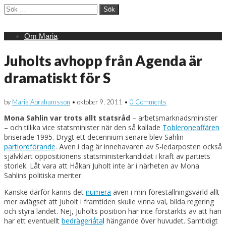
Sök
efter:
Main
Skip
Om Maria
menu
to
content
Juholts avhopp från Agenda är
dramatiskt för S
by
Maria Abrahamsson
•
oktober 9, 2011
•
0 Comments
Mona Sahlin var trots allt statsråd
– arbetsmarknadsminister
– och tillika vice statsminister när den så kallade
Tobleroneaffären
briserade 1995. Drygt ett decennium senare blev Sahlin
partiordförande
. Även i dag är innehavaren av S-ledarposten också
självklart oppositionens statsministerkandidat i kraft av partiets
storlek. Låt vara att Håkan Juholt inte är i närheten av Mona
Sahlins politiska meriter.
Kanske därför känns det
numera
även i min föreställningsvärld allt
mer avlägset att Juholt i framtiden skulle vinna val, bilda regering
och styra landet. Nej, Juholts position har inte förstärkts av att han
har ett eventuellt
bedrägeriåta
l hängande över huvudet. Samtidigt