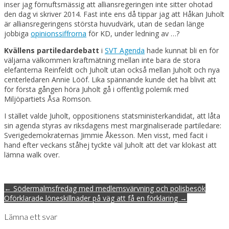
inser jag förnuftsmässig att alliansregeringen inte sitter ohotad
den dag vi skriver 2014. Fast inte ens då tippar jag att Håkan Juholt
är alliansregeringens största huvudvärk, utan de sedan länge
jobbiga
opinionssiffrorna
för KD, under ledning av …?
Kvällens partiledardebatt
i
SVT Agenda
hade kunnat bli en för
väljarna välkommen kraftmätning mellan inte bara de stora
elefanterna Reinfeldt och Juholt utan också mellan Juholt och nya
centerledaren Annie Lööf. Lika spännande kunde det ha blivit att
för första gången höra Juholt gå i offentlig polemik med
Miljöpartiets Åsa Romson.
I stället valde Juholt, oppositionens statsministerkandidat, att låta
sin agenda styras av riksdagens mest marginaliserade partiledare:
Sverigedemokraternas Jimmie Åkesson. Men visst, med facit i
hand efter veckans ståhej tyckte väl Juholt att det var klokast att
lämna walk over.
Post
← Södermalmsfredag med medlemsvärvning och polisbesök
navigation
Oförklarade löneskillnader på väg att få en förklaring →
Lämna ett svar