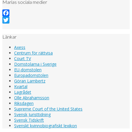
Marias sociala medier
Facebook
Twitter
Länkar
Axess
Centrum för rättvisa
Court TV
Domstolarna i Sverige
EU-domstolen
Europadomstolen
Göran Lambertz
Kvartal
Lagrådet
Olle Abrahamsson
Riksdagen
Supreme Court of the United States
Svensk Juristtidning
Svensk Tidskrift
Svenskt kvinnobiografiskt lexikon