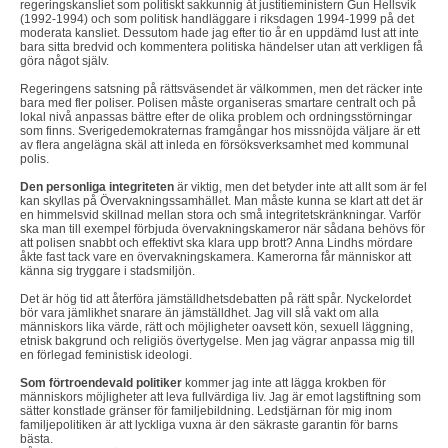
regeringskansliet som politiskt sakkunnig åt justitieministern Gun Hellsvik
(1992-1994) och som politisk handläggare i riksdagen 1994-1999 på det
moderata kansliet. Dessutom hade jag efter tio år en uppdämd lust att inte
bara sitta bredvid och kommentera politiska händelser utan att verkligen få
göra något själv.
Regeringens satsning på rättsväsendet är välkommen, men det räcker inte
bara med fler poliser. Polisen måste organiseras smartare centralt och på
lokal nivå anpassas bättre efter de olika problem och ordningsstörningar
som finns. Sverigedemokraternas framgångar hos missnöjda väljare är ett
av flera angelägna skäl att inleda en försöksverksamhet med kommunal
polis.
Den personliga integriteten
är viktig, men det betyder inte att allt som är fel
kan skyllas på Övervakningssamhället. Man måste kunna se klart att det är
en himmelsvid skillnad mellan stora och små integritetskränkningar. Varför
ska man till exempel förbjuda övervakningskameror när sådana behövs för
att polisen snabbt och effektivt ska klara upp brott? Anna Lindhs mördare
åkte fast tack vare en övervakningskamera. Kamerorna får människor att
känna sig tryggare i stadsmiljön.
Det är hög tid att återföra jämställdhetsdebatten på rätt spår. Nyckelordet
bör vara jämlikhet snarare än jämställdhet. Jag vill slå vakt om alla
människors lika värde, rätt och möjligheter oavsett kön, sexuell läggning,
etnisk bakgrund och religiös övertygelse. Men jag vägrar anpassa mig till
en förlegad feministisk ideologi.
Som förtroendevald politiker
kommer jag inte att lägga krokben för
människors möjligheter att leva fullvärdiga liv. Jag är emot lagstiftning som
sätter konstlade gränser för familjebildning. Ledstjärnan för mig inom
familjepolitiken är att lyckliga vuxna är den säkraste garantin för barns
bästa.