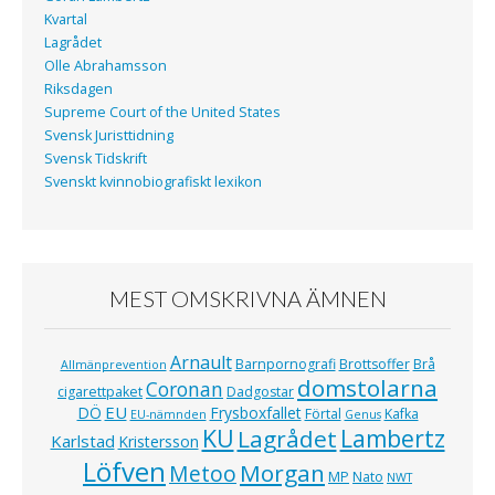
Kvartal
Lagrådet
Olle Abrahamsson
Riksdagen
Supreme Court of the United States
Svensk Juristtidning
Svensk Tidskrift
Svenskt kvinnobiografiskt lexikon
MEST OMSKRIVNA ÄMNEN
Arnault
Barnpornografi
Brottsoffer
Brå
Allmänprevention
domstolarna
Coronan
cigarettpaket
Dadgostar
EU
DÖ
Frysboxfallet
Förtal
Kafka
EU-nämnden
Genus
KU
Lagrådet
Lambertz
Karlstad
Kristersson
Löfven
Morgan
Metoo
MP
Nato
NWT