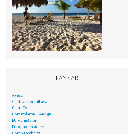
o
r
k
LÄNKAR
Axess
Centrum för rättvisa
Court TV
Domstolarna i Sverige
EU-domstolen
Europadomstolen
Göran Lambertz