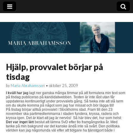
Hjälp, provvalet börjar på
tisdag
by
Maria Abrahamsson
•
oktober 25, 2009
I kväll har jag
lagt ner ganska många timmar på att formulera min text som
på tisdag publiceras på kandidatwebben. Texten är inte låst utan får
uppdateras kontinuerligt under provvalets gång. Så tveka inte att slå larm
om du skulle komma på något som jag har missat och bör lägga till!
På tisdag börjar alltså provvalet i Stockholms stad. Fram till den 23
november ska partimedlemmarna i staden fundera, kryssa, radera och
kryssa igen. Det är klart att jag är nervös! Så här blev det, hur som helst:
Det var inget lätt
beslut att lämna SvD efter tio framgångsrika år. Med
tanke på min bakgrund var det kanske ändå inte så svårt. Den politiska
världen kan jag någorlunda väl efter att tidigare ha tjänstgjort både i