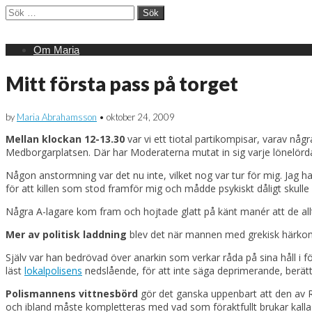
Sök
efter:
Main
Skip
Om Maria
menu
to
content
Mitt första pass på torget
by
Maria Abrahamsson
•
oktober 24, 2009
Mellan klockan 12-13.30
var vi ett tiotal partikompisar, varav någ
Medborgarplatsen. Där har Moderaterna mutat in sig varje lönelördag
Någon anstormning var det nu inte, vilket nog var tur för mig. Jag ha
för att killen som stod framför mig och mådde psykiskt dåligt skulle 
Några A-lagare kom fram och hojtade glatt på känt manér att de allt
Mer av politisk laddning
blev det när mannen med grekisk härkomst
Själv var han bedrövad över anarkin som verkar råda på sina håll 
läst
lokalpolisens
nedslående, för att inte säga deprimerande, berät
Polismannens vittnesbörd
gör det ganska uppenbart att den av R
och ibland måste kompletteras med vad som föraktfullt brukar kallas