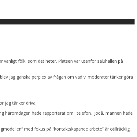
r vanligt fôlk, som det heter. Platsen var utanför saluhallen på
!
nda blev jag ganska perplex av frågan om vad vi moderater tänker göra
r jag tänker driva.
kting häromdagen hade rapporterat om i telefon. Jodå, mannen hade
ogmodellen” med fokus på ”kontaktskapande arbete” är otillräcklig