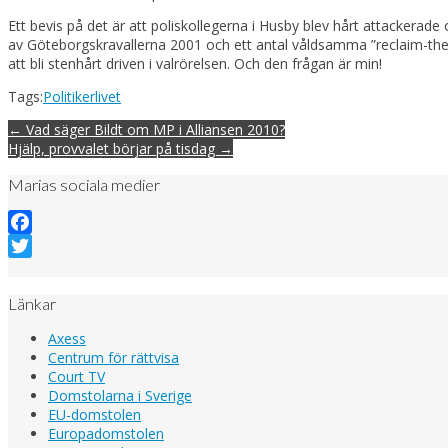
Ett bevis på det är att poliskollegerna i Husby blev hårt attackera
av Göteborgskravallerna 2001 och ett antal våldsamma ”reclaim-the-st
att bli stenhårt driven i valrörelsen. Och den frågan är min!
Tags:
Politikerlivet
Post
← Vad säger Bildt om MP i Alliansen 2010?
navigation
Hjälp, provvalet börjar på tisdag →
Marias sociala medier
Facebook
Twitter
Länkar
Axess
Centrum för rättvisa
Court TV
Domstolarna i Sverige
EU-domstolen
Europadomstolen