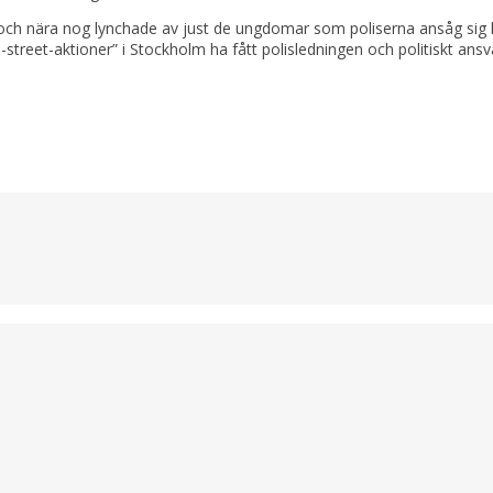
de och nära nog lynchade av just de ungdomar som poliserna ansåg sig 
reet-aktioner” i Stockholm ha fått polisledningen och politiskt ansvari