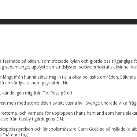
ra fastnade på bilden, som trotsade kylan och gjorde oss tillgängliga fö
 sedan länge, upplyste en stridslysten socialdemokratisk kvinna. Kul
r långt ifrån hunnit sätta mig in i alla olika politiska områden. Sålu
få en vårdplats inom psykiatrin. Nu!
 kände igen mig från TV. Puss på er!
 men med större delen av sitt vuxna liv i Sverige undrade vilka frågo
i förorterna, och varnade för upploppen i hans hemland som hans slä
telse från Husby i gårdagens DN.
ikspolisstyrelsen och länspolismästare Carin Götblad så hyllade ”dial
 ”hårdare tag”.